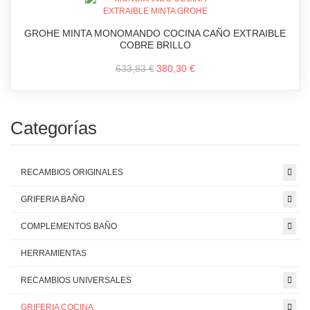
GROHE MINTA MONOMANDO COCINA CAÑO EXTRAIBLE
COBRE BRILLO
633,83 €
380,30 €
Categorías
RECAMBIOS ORIGINALES
GRIFERIA BAÑO
COMPLEMENTOS BAÑO
HERRAMIENTAS
RECAMBIOS UNIVERSALES
GRIFERIA COCINA