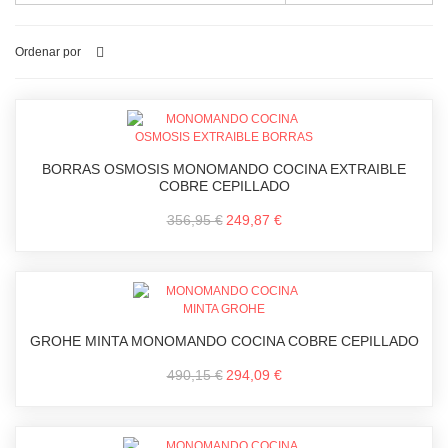
Ordenar por
BORRAS OSMOSIS MONOMANDO COCINA EXTRAIBLE
COBRE CEPILLADO
356,95 €
249,87 €
GROHE MINTA MONOMANDO COCINA COBRE CEPILLADO
490,15 €
294,09 €