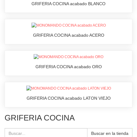
GRIFERIA COCINA acabado BLANCO
GRIFERIA COCINA acabado ACERO
GRIFERIA COCINA acabado ORO
GRIFERIA COCINA acabado LATON VIEJO
GRIFERIA COCINA
Buscar en la tienda