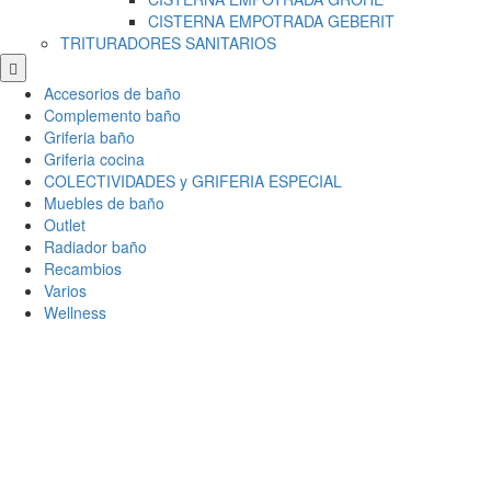
CISTERNA EMPOTRADA GEBERIT
TRITURADORES SANITARIOS
Scroll
to
Accesorios de baño
Top
Complemento baño
Griferia baño
Griferia cocina
COLECTIVIDADES y GRIFERIA ESPECIAL
Muebles de baño
Outlet
Radiador baño
Recambios
Varios
Wellness
Ce
×
Conectar
Usuario
Contraseña