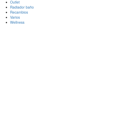
Outlet
Radiador baño
Recambios
Varios
Wellness
Conect
Usuario
Contras
Recu