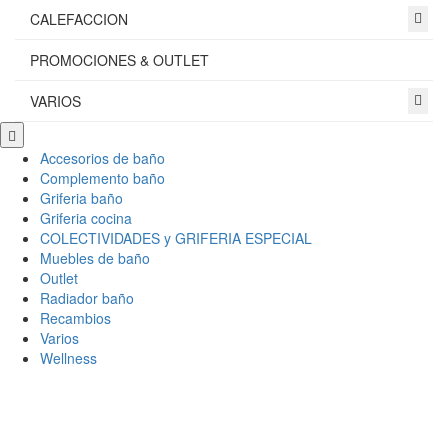
CALEFACCION
PROMOCIONES & OUTLET
VARIOS
Scroll
to
Accesorios de baño
Top
Complemento baño
Griferia baño
Griferia cocina
COLECTIVIDADES y GRIFERIA ESPECIAL
Muebles de baño
Outlet
Radiador baño
Recambios
Varios
Wellness
Ce
×
Conectar